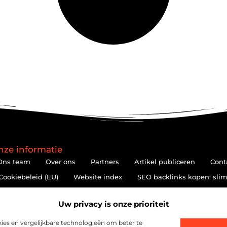
nze informatie
Ons team
Over ons
Partners
Artikel publiceren
Cont
Cookiebeleid (EU)
Website index
SEO backlinks kopen: slim
Hoe kan je online geld verdienen? De realiteit achter de belofte
Uw privacy is onze prioriteit
es en vergelijkbare technologieën om beter te