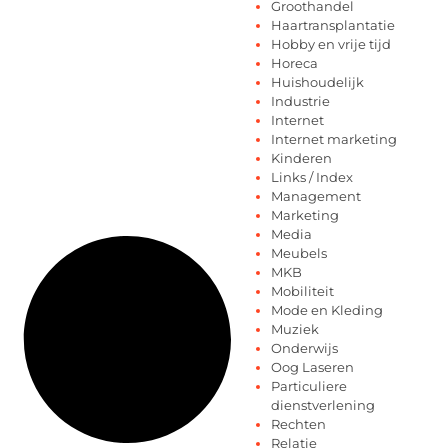
Groothandel
Haartransplantatie
Hobby en vrije tijd
Horeca
Huishoudelijk
Industrie
Internet
Internet marketing
Kinderen
Links / Index
Management
Marketing
Media
Meubels
MKB
Mobiliteit
Mode en Kleding
Muziek
Onderwijs
Oog Laseren
Particuliere
dienstverlening
Rechten
Relatie