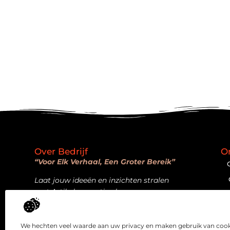
Over Bedrijf
O
“Voor Elk Verhaal, Een Groter Bereik”
Laat jouw ideeën en inzichten stralen
met Artikelpromotie.nl.
Bericht categorie
We hechten veel waarde aan uw privacy en maken gebruik van cooki