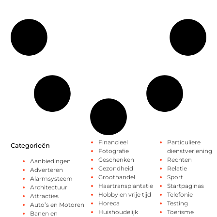
Financieel
Particuliere
Categorieën
Fotografie
dienstverlening
Geschenken
Rechten
Aanbiedingen
Gezondheid
Relatie
Adverteren
Groothandel
Sport
Alarmsysteem
Haartransplantatie
Startpaginas
Architectuur
Hobby en vrije tijd
Telefonie
Attracties
Horeca
Testing
Auto’s en Motoren
Huishoudelijk
Toerisme
Banen en