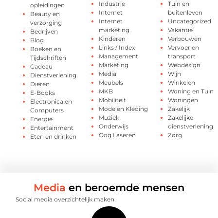
Industrie
Tuin en
opleidingen
Internet
buitenleven
Beauty en
Internet
Uncategorized
verzorging
marketing
Vakantie
Bedrijven
Kinderen
Verbouwen
Blog
Links / Index
Vervoer en
Boeken en
Management
transport
Tijdschriften
Marketing
Webdesign
Cadeau
Media
Wijn
Dienstverlening
Meubels
Winkelen
Dieren
MKB
Woning en Tuin
E-Books
Mobiliteit
Woningen
Electronica en
Mode en Kleding
Zakelijk
Computers
Muziek
Zakelijke
Energie
Onderwijs
dienstverlening
Entertainment
Oog Laseren
Zorg
Eten en drinken
Media
en beroemde mensen
Social media overzichtelijk maken